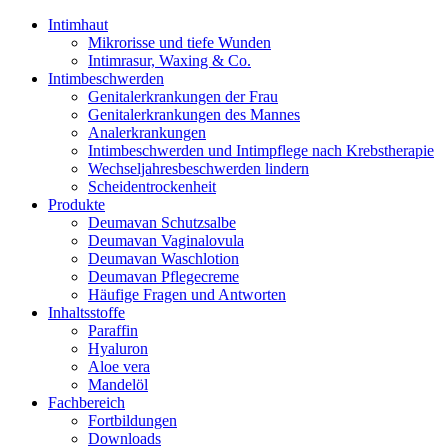
Intimhaut
Mikrorisse und tiefe Wunden
Intimrasur, Waxing & Co.
Intimbeschwerden
Genitalerkrankungen der Frau
Genitalerkrankungen des Mannes
Analerkrankungen
Intimbeschwerden und Intimpflege nach Krebstherapie
Wechseljahresbeschwerden lindern
Scheidentrockenheit
Produkte
Deumavan Schutzsalbe
Deumavan Vaginalovula
Deumavan Waschlotion
Deumavan Pflegecreme
Häufige Fragen und Antworten
Inhaltsstoffe
Paraffin
Hyaluron
Aloe vera
Mandelöl
Fachbereich
Fortbildungen
Downloads