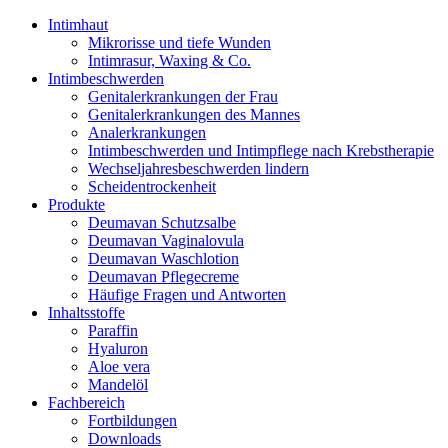
Intimhaut
Mikrorisse und tiefe Wunden
Intimrasur, Waxing & Co.
Intimbeschwerden
Genitalerkrankungen der Frau
Genitalerkrankungen des Mannes
Analerkrankungen
Intimbeschwerden und Intimpflege nach Krebstherapie
Wechseljahresbeschwerden lindern
Scheidentrockenheit
Produkte
Deumavan Schutzsalbe
Deumavan Vaginalovula
Deumavan Waschlotion
Deumavan Pflegecreme
Häufige Fragen und Antworten
Inhaltsstoffe
Paraffin
Hyaluron
Aloe vera
Mandelöl
Fachbereich
Fortbildungen
Downloads