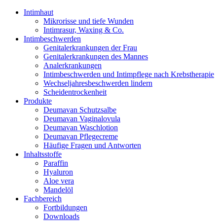
Intimhaut
Mikrorisse und tiefe Wunden
Intimrasur, Waxing & Co.
Intimbeschwerden
Genitalerkrankungen der Frau
Genitalerkrankungen des Mannes
Analerkrankungen
Intimbeschwerden und Intimpflege nach Krebstherapie
Wechseljahresbeschwerden lindern
Scheidentrockenheit
Produkte
Deumavan Schutzsalbe
Deumavan Vaginalovula
Deumavan Waschlotion
Deumavan Pflegecreme
Häufige Fragen und Antworten
Inhaltsstoffe
Paraffin
Hyaluron
Aloe vera
Mandelöl
Fachbereich
Fortbildungen
Downloads