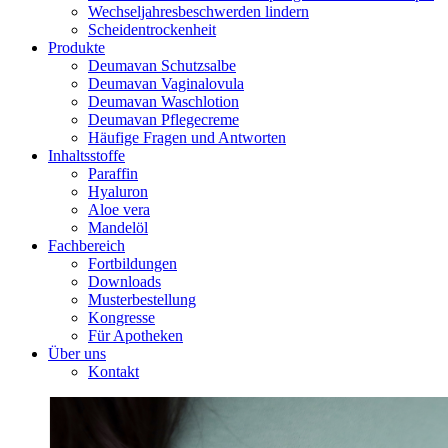
Wechseljahresbeschwerden lindern
Scheidentrockenheit
Produkte
Deumavan Schutzsalbe
Deumavan Vaginalovula
Deumavan Waschlotion
Deumavan Pflegecreme
Häufige Fragen und Antworten
Inhaltsstoffe
Paraffin
Hyaluron
Aloe vera
Mandelöl
Fachbereich
Fortbildungen
Downloads
Musterbestellung
Kongresse
Für Apotheken
Über uns
Kontakt