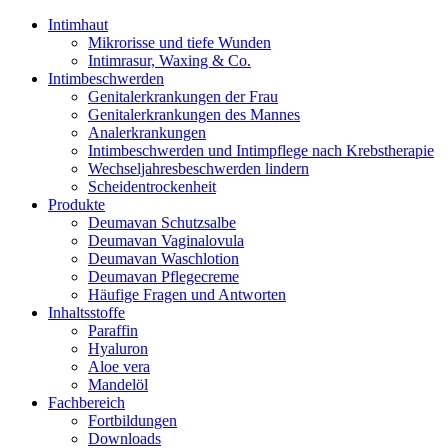
Intimhaut
Mikrorisse und tiefe Wunden
Intimrasur, Waxing & Co.
Intimbeschwerden
Genitalerkrankungen der Frau
Genitalerkrankungen des Mannes
Analerkrankungen
Intimbeschwerden und Intimpflege nach Krebstherapie
Wechseljahresbeschwerden lindern
Scheidentrockenheit
Produkte
Deumavan Schutzsalbe
Deumavan Vaginalovula
Deumavan Waschlotion
Deumavan Pflegecreme
Häufige Fragen und Antworten
Inhaltsstoffe
Paraffin
Hyaluron
Aloe vera
Mandelöl
Fachbereich
Fortbildungen
Downloads