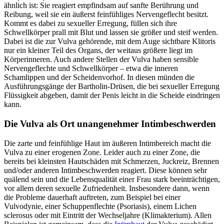
ähnlich ist: Sie reagiert empfindsam auf sanfte Berührung und
Reibung, weil sie ein äußerst feinfühliges Nervengeflecht besitzt.
Kommt es dabei zu sexueller Erregung, füllen sich ihre
Schwellkörper prall mit Blut und lassen sie größer und steif werden.
Dabei ist die zur Vulva gehörende, mit dem Auge sichtbare Klitoris
nur ein kleiner Teil des Organs, der weitaus größere liegt im
Körperinneren. Auch andere Stellen der Vulva haben sensible
Nervengeflechte und Schwellkörper – etwa die inneren
Schamlippen und der Scheidenvorhof. In diesen münden die
Ausführungsgänge der Bartholin-Drüsen, die bei sexueller Erregung
Flüssigkeit abgeben, damit der Penis leicht in die Scheide eindringen
kann.
Die Vulva als Ort unangenehmer Intimbeschwerden
Die zarte und feinfühlige Haut im äußeren Intimbereich macht die
Vulva zu einer erogenen Zone. Leider auch zu einer Zone, die
bereits bei kleinsten Hautschäden mit Schmerzen, Juckreiz, Brennen
und/oder anderen Intimbeschwerden reagiert. Diese können sehr
quälend sein und die Lebensqualität einer Frau stark beeinträchtigen,
vor allem deren sexuelle Zufriedenheit. Insbesondere dann, wenn
die Probleme dauerhaft auftreten, zum Beispiel bei einer
Vulvodynie, einer Schuppenflechte (Psoriasis), einem Lichen
sclerosus oder mit Eintritt der Wechseljahre (Klimakterium). Allen