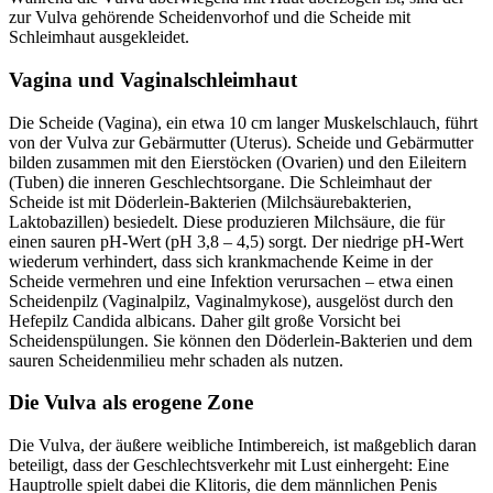
zur Vulva gehörende Scheidenvorhof und die Scheide mit
Schleimhaut ausgekleidet.
Vagina und Vaginalschleimhaut
Die Scheide (Vagina), ein etwa 10 cm langer Muskelschlauch, führt
von der Vulva zur Gebärmutter (Uterus). Scheide und Gebärmutter
bilden zusammen mit den Eierstöcken (Ovarien) und den Eileitern
(Tuben) die inneren Geschlechtsorgane. Die Schleimhaut der
Scheide ist mit Döderlein-Bakterien (Milchsäurebakterien,
Laktobazillen) besiedelt. Diese produzieren Milchsäure, die für
einen sauren pH-Wert (pH 3,8 – 4,5) sorgt. Der niedrige pH-Wert
wiederum verhindert, dass sich krankmachende Keime in der
Scheide vermehren und eine Infektion verursachen – etwa einen
Scheidenpilz (Vaginalpilz, Vaginalmykose), ausgelöst durch den
Hefepilz Candida albicans. Daher gilt große Vorsicht bei
Scheidenspülungen. Sie können den Döderlein-Bakterien und dem
sauren Scheidenmilieu mehr schaden als nutzen.
Die Vulva als erogene Zone
Die Vulva, der äußere weibliche Intimbereich, ist maßgeblich daran
beteiligt, dass der Geschlechtsverkehr mit Lust einhergeht: Eine
Hauptrolle spielt dabei die Klitoris, die dem männlichen Penis