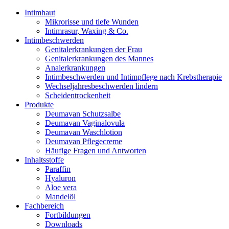
Intimhaut
Mikrorisse und tiefe Wunden
Intimrasur, Waxing & Co.
Intimbeschwerden
Genitalerkrankungen der Frau
Genitalerkrankungen des Mannes
Analerkrankungen
Intimbeschwerden und Intimpflege nach Krebstherapie
Wechseljahresbeschwerden lindern
Scheidentrockenheit
Produkte
Deumavan Schutzsalbe
Deumavan Vaginalovula
Deumavan Waschlotion
Deumavan Pflegecreme
Häufige Fragen und Antworten
Inhaltsstoffe
Paraffin
Hyaluron
Aloe vera
Mandelöl
Fachbereich
Fortbildungen
Downloads