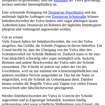
Beispielen ist gemeinsam, dass die
Intimhaut
der Vulva geschädigt,
trocken und/oder überempfindlich ist.
Eine schonende Reinigung mit
Deumavan Waschlotion
und das
mehrmals tägliche Auftragen von
Deumavan Schutzsalbe
können
Intimbeschwerden der Vulva lindern oder sogar abklingen lassen.
Außerdem kann Deumavan im Rahmen der täglichen Intimhygiene
pflegend und vorbeugend angewendet werden.
Gut zu wissen
Viele Frauen haben bei Intimbeschwerden, die von der Vulva
ausgehen, das Gefühl, die Scheide (Vagina) ist davon betroffen. Ein
Grund hierfür ist, dass der Übergang von der Vulva über den
Scheidenvorhof zur Scheide fließend ist. Dadurch kann es für eine
Frau tatsächlich schwierig oder sogar unmöglich sein, Juckreiz,
Brennen und andere Beschwerden der Vulva oder der Scheide
zuzuordnen. Die Scheide ist jedoch nur selten der Ort des
Geschehens, weil sie nur minimal mit schmerzempfindlichen und
anderen sensiblen Nerven ausgestattet ist. Das hat die Natur so
eingerichtet, weil die Scheide als Geburtskanal dient. Darüber
hinaus werden die Begriffe Vulva und Vagina von vielen Frauen
verwechselt oder fälschlicherweise gleichgesetzt.
Werden Intimbeschwerden der Vulva zu Unrecht der Scheide
zugeordnet und in Eigenregie behandelt, kommen häufig
wirkungslose oder sogar schädliche Maßnahmen zum Einsatz, die