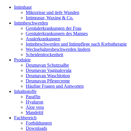
Intimhaut
Mikrorisse und tiefe Wunden
Intimrasur, Waxing & Co.
Intimbeschwerden
Genitalerkrankungen der Frau
Genitalerkrankungen des Mannes
Analerkrankungen
Intimbeschwerden und Intimpflege nach Krebstherapie
Wechseljahresbeschwerden lindern
Scheidentrockenheit
Produkte
Deumavan Schutzsalbe
Deumavan Vaginalovula
Deumavan Waschlotion
Deumavan Pflegecreme
Häufige Fragen und Antworten
Inhaltsstoffe
Paraffin
Hyaluron
Aloe vera
Mandelöl
Fachbereich
Fortbildungen
Downloads