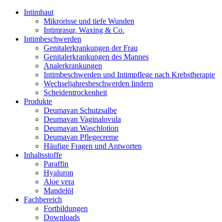
Intimhaut
Mikrorisse und tiefe Wunden
Intimrasur, Waxing & Co.
Intimbeschwerden
Genitalerkrankungen der Frau
Genitalerkrankungen des Mannes
Analerkrankungen
Intimbeschwerden und Intimpflege nach Krebstherapie
Wechseljahresbeschwerden lindern
Scheidentrockenheit
Produkte
Deumavan Schutzsalbe
Deumavan Vaginalovula
Deumavan Waschlotion
Deumavan Pflegecreme
Häufige Fragen und Antworten
Inhaltsstoffe
Paraffin
Hyaluron
Aloe vera
Mandelöl
Fachbereich
Fortbildungen
Downloads