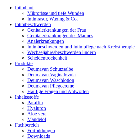
Intimhaut
Mikrorisse und tiefe Wunden
Intimrasur, Waxing & Co.
Intimbeschwerden
Genitalerkrankungen der Frau
Genitalerkrankungen des Mannes
Analerkrankungen
Intimbeschwerden und Intimpflege nach Krebstherapie
Wechseljahresbeschwerden lindern
Scheidentrockenheit
Produkte
Deumavan Schutzsalbe
Deumavan Vaginalovula
Deumavan Waschlotion
Deumavan Pflegecreme
Häufige Fragen und Antworten
Inhaltsstoffe
Paraffin
Hyaluron
Aloe vera
Mandelöl
Fachbereich
Fortbildungen
Downloads